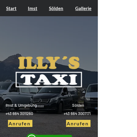
Start
Imst
Sölden
Gallerie
Imst & Umgebung
Sölden
+43
664 3011260
+43
664 3007171
Anrufen
Anrufen