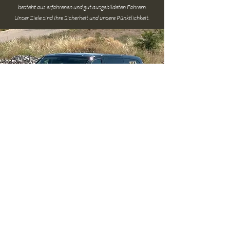
besteht aus erfahrenen und gut ausgebildeten Fahrern.
Unser Ziele sind Ihre Sicherheit und unsere Pünktlichkeit.
Impressum
Inhaber der Seite – Allgemeine Informationen
nach § 5 ECG: AKKAN KG, Auf Arzill 41d, 6460