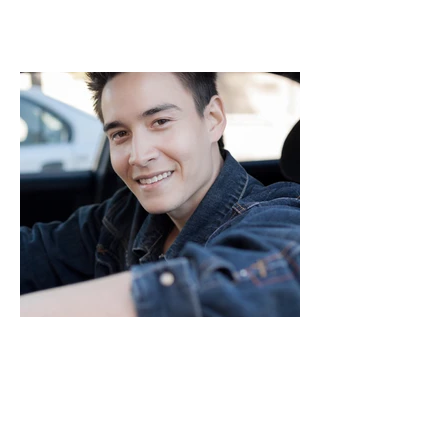
Ming Hsueh
Fahrer